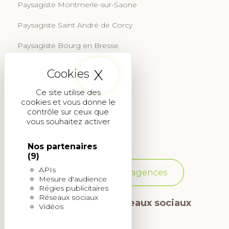
Paysagiste Montmerle-sur-Saone
Paysagiste Saint André de Corcy
Paysagiste Bourg en Bresse
Paysagiste Fontenay-aux-roses
X
Masquer le band
Paysagiste Tournefeuille
Ce site utilise des
cookies et vous donne le
Paysagiste Aix-en-Provence
contrôle sur ceux que
vous souhaitez activer
Paysagiste Martignas-sur-Jalle
Nos partenaires
(9)
APIs
Voir toutes les agences
Mesure d'audience
Régies publicitaires
Réseaux sociaux
Suivez-nous sur les réseaux sociaux
Vidéos