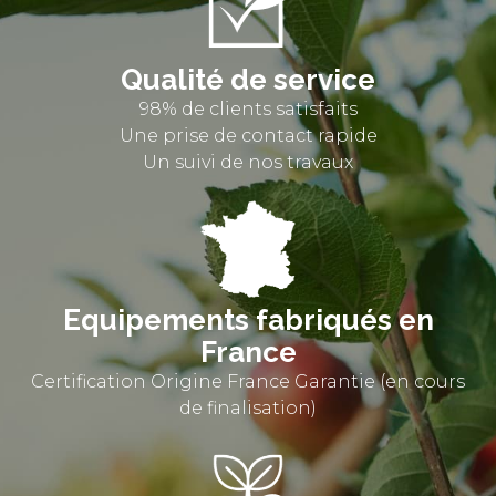
Qualité de service
98% de clients satisfaits
Une prise de contact rapide
Un suivi de nos travaux
Equipements fabriqués en
France
Certification Origine France Garantie (en cours
de
finalisation)