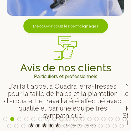
Découvrir tous les témoignages
Avis de nos clients
Particuliers et professionnels
J'ai fait appel à QuadraTerra-Tresses
N
pour la taille de haies et la plantation
le
!
d'arbuste. Le travail a été effectué avec
qualité et par une équipe très
P
sympathique
St
t





—
Bernard – Tresses