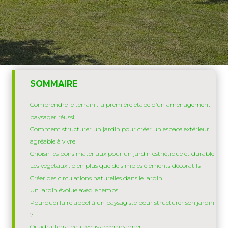
SOMMAIRE
Comprendre le terrain : la première étape d’un aménagement
paysager réussi
Comment structurer un jardin pour créer un espace extérieur
agréable à vivre
Choisir les bons matériaux pour un jardin esthétique et durable
Les végétaux : bien plus que de simples éléments décoratifs
Créer des circulations naturelles dans le jardin
Un jardin évolue avec le temps
Pourquoi faire appel à un paysagiste pour structurer son jardin
?
Quadra Terra peut vous accompagner