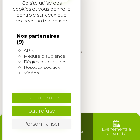
Paysagiste Carquefou
Ce site utilise des
cookies et vous donne le
Paysagiste Saint Germain Laval
contrôle sur ceux que
vous souhaitez activer
Paysagiste Valence
Nos partenaires
Paysagiste Brest - Landerneau
(9)
APIs
Paysagiste Montmerle-sur-Saone
Mesure d'audience
Régies publicitaires
Paysagiste Saint André de Corcy
Réseaux sociaux
Vidéos
Paysagiste Bourg en Bresse
Paysagiste Fontenay-aux-roses
Tout accepter
Paysagiste Tournefeuille
Tout refuser
Paysagiste Aix-en-Provence
Personnaliser
Paysagiste Martignas-sur-Jalle
Trouver mon
Evénements à
Contactez-nous
agence
proximité