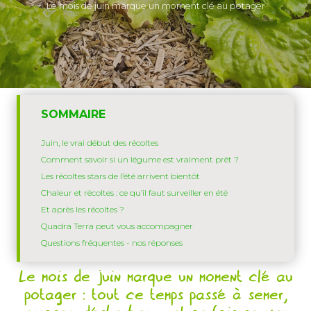
Le mois de juin marque un moment clé au potager
SOMMAIRE
Juin, le vrai début des récoltes
Comment savoir si un légume est vraiment prêt ?
Les récoltes stars de l’été arrivent bientôt
Chaleur et récoltes : ce qu’il faut surveiller en été
Et après les récoltes ?
Quadra Terra peut vous accompagner
Questions fréquentes - nos réponses
Le mois de juin marque un moment clé au
potager : tout ce temps passé à semer,