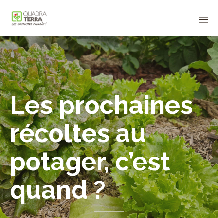
Panneau de gestion des cookies
Sk
to
co
Les prochaines
récoltes au
potager, c’est
quand ?