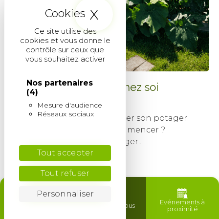
X
Masquer le band
Ce site utilise des
cookies et vous donne le
contrôle sur ceux que
vous souhaitez activer
Nos partenaires
Créer son potager chez soi
(4)
24 avril 2026
Mesure d'audience
Réseaux sociaux
SOMMAIRE Pourquoi créer son potager
aujourd’hui ? Par où commencer ?
Comment créer un potager...
Tout accepter
Read More
Tout refuser
Personnaliser
Trouver mon
Evénements à
Contactez-nous
agence
proximité