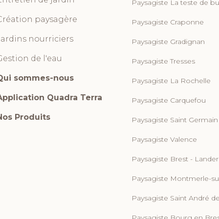
Paysagiste La teste de b
Création paysagère
Paysagiste Craponne
Jardins nourriciers
Paysagiste Gradignan
Gestion de l'eau
Paysagiste Tresses
Qui sommes-nous
Paysagiste La Rochelle
Application Quadra Terra
Paysagiste Carquefou
Nos Produits
Paysagiste Saint Germain
Paysagiste Valence
Paysagiste Brest - Lande
Paysagiste Montmerle-s
eau des cookies
Paysagiste Saint André d
Paysagiste Bourg en Bre