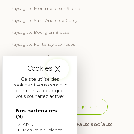
Paysagiste Montmerle-sur-Saone
Paysagiste Saint André de Corcy
Paysagiste Bourg en Bresse
Paysagiste Fontenay-aux-roses
Paysagiste Tournefeuille
X
Masquer le band
Paysagiste Aix-en-Provence
Ce site utilise des
Paysagiste Martignas-sur-Jalle
cookies et vous donne le
contrôle sur ceux que
vous souhaitez activer
Voir toutes les agences
Nos partenaires
(9)
Suivez-nous sur les réseaux sociaux
APIs
Mesure d'audience