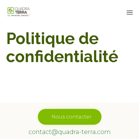
Panneau de gestion des cookies
Sk
Politique de
to
co
confidentialité
Nous contacter
contact@quadra-terra.com