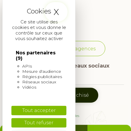
X
Masquer le band
Paysagiste Aix-en-Provence
Ce site utilise des
Paysagiste Martignas-sur-Jalle
cookies et vous donne le
contrôle sur ceux que
vous souhaitez activer
Voir toutes les agences
Nos partenaires
(9)
Suivez-nous sur les réseaux sociaux
APIs
Mesure d'audience
Régies publicitaires
Icône
Icône
Réseaux sociaux
Vidéos
Facebook
Instagram
Devenir franchisé
© 2026
Tout accepter
Mentions légales
Tout refuser