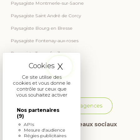
Paysagiste Montmerle-sur-Saone
Paysagiste Saint André de Corcy
Paysagiste Bourg en Bresse
Paysagiste Fontenay-aux-roses
Paysagiste Tournefeuille
X
Masquer le band
Paysagiste Aix-en-Provence
Ce site utilise des
Paysagiste Martignas-sur-Jalle
cookies et vous donne le
contrôle sur ceux que
vous souhaitez activer
Voir toutes les agences
Nos partenaires
(9)
Suivez-nous sur les réseaux sociaux
APIs
Mesure d'audience
Régies publicitaires