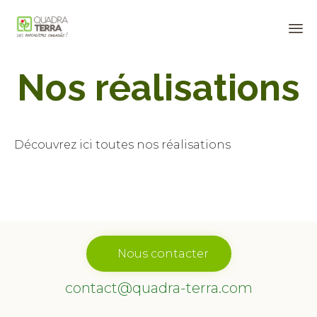
Panneau de gestion des cookies
Sk
Nos réalisations
to
co
Découvrez ici toutes nos réalisations
Nous contacter
contact@quadra-terra.com