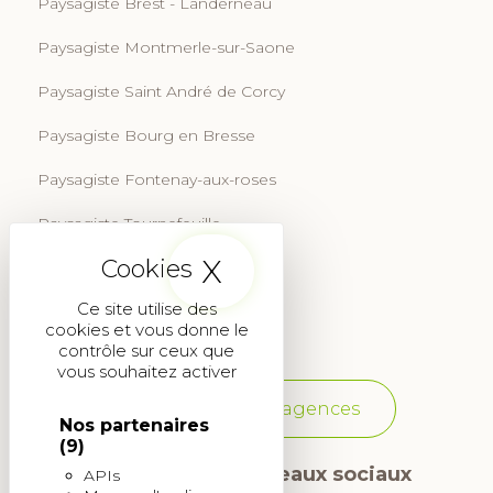
Paysagiste Brest - Landerneau
Paysagiste Montmerle-sur-Saone
Paysagiste Saint André de Corcy
Paysagiste Bourg en Bresse
Paysagiste Fontenay-aux-roses
Paysagiste Tournefeuille
X
Masquer le band
Paysagiste Aix-en-Provence
Ce site utilise des
Paysagiste Martignas-sur-Jalle
cookies et vous donne le
contrôle sur ceux que
vous souhaitez activer
Voir toutes les agences
Nos partenaires
(9)
Suivez-nous sur les réseaux sociaux
APIs