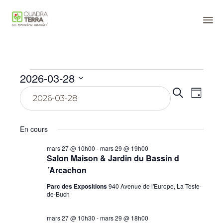
Panneau de gestion des cookies
Sk
to
co
Évènements
2026-03-28
Reche
Navi
Sélectionnez
Recherche
Jour
une
for
de
date.
et
vue
En cours
naviga
mars
Évè
mars 27 @ 10h00
-
mars 29 @ 19h00
de
Salon Maison & Jardin du Bassin d
28,
vues
´Arcachon
Parc des Expositions
940 Avenue de l'Europe, La Teste-
2026
Évène
de-Buch
mars 27 @ 10h30
-
mars 29 @ 18h00