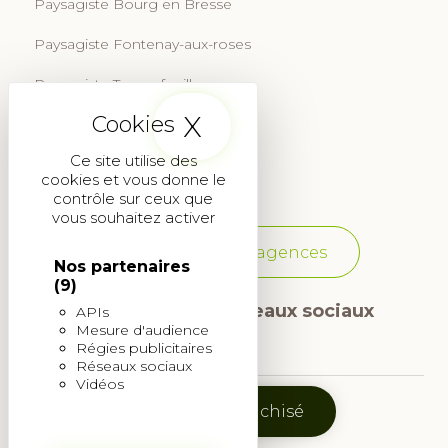
Paysagiste Bourg en Bresse
Paysagiste Fontenay-aux-roses
Paysagiste Tournefeuille
X
Masquer le band
Paysagiste Aix-en-Provence
Ce site utilise des
Paysagiste Martignas-sur-Jalle
cookies et vous donne le
contrôle sur ceux que
vous souhaitez activer
Voir toutes les agences
Nos partenaires
(9)
Suivez-nous sur les réseaux sociaux
APIs
Mesure d'audience
Régies publicitaires
Icône
Icône
Réseaux sociaux
Vidéos
Facebook
Instagram
Devenir franchisé