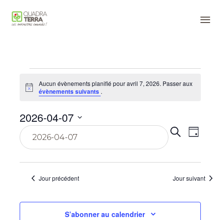
Panneau de gestion des cookies
Sk
to
co
Évènements
Aucun évènements planifié pour avril 7, 2026. Passer aux
Notice
évènements suivants
.
for
2026-04-07
Reche
Navi
avril
Sélectionnez
Recherche
Jour
une
de
date.
et
vue
7,
naviga
Évè
Jour précédent
Jour suivant
2026
de
vues
S’abonner au calendrier