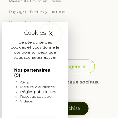
Paysagiste Bourg en Bresse
Paysagiste Fontenay-aux-roses
Paysagiste Tournefeuille
X
Masquer le band
Paysagiste Aix-en-Provence
Ce site utilise des
Paysagiste Martignas-sur-Jalle
cookies et vous donne le
contrôle sur ceux que
vous souhaitez activer
Voir toutes les agences
Nos partenaires
(9)
Suivez-nous sur les réseaux sociaux
APIs
Mesure d'audience
Régies publicitaires
Icône
Icône
Réseaux sociaux
Vidéos
Facebook
Instagram
Devenir franchisé