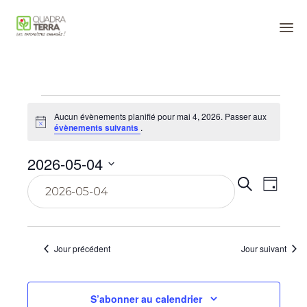
Panneau de gestion des cookies
Sk
to
co
Évènements
Aucun évènements planifié pour mai 4, 2026. Passer aux
Notice
évènements suivants
.
for
2026-05-04
Reche
Navi
mai
Sélectionnez
Recherche
Jour
une
de
date.
et
vue
4,
naviga
Évè
Jour précédent
Jour suivant
2026
de
vues
S’abonner au calendrier