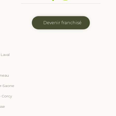
Icône
Icône
Facebook
Instagram
Devenir franchisé
 Laval
rneau
ur-Saone
e Corcy
sse