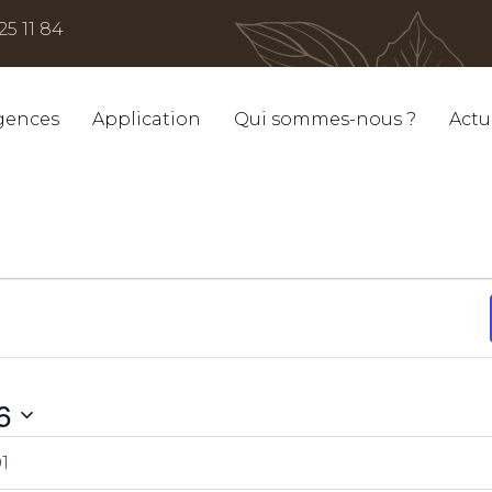
25 11 84
gences
Application
Qui sommes-nous ?
Actu
6