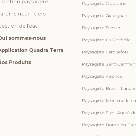
Création paysagère
Paysagiste Craponne
Jardins nourriciers
Paysagiste Gradignan
Gestion de l'eau
Paysagiste Tresses
Qui sommes-nous
Paysagiste La Rochelle
Application Quadra Terra
Paysagiste Carquefou
Nos Produits
Paysagiste Saint Germain
Paysagiste Valence
Paysagiste Brest - Lande
Paysagiste Montmerle-s
eau des cookies
Paysagiste Saint André d
Paysagiste Bourg en Bre