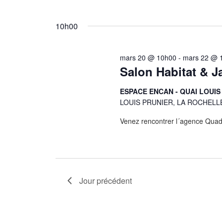
20,
vues
2026
10h00
Évènements
mars 20 @ 10h00
-
mars 22 @ 
Salon Habitat & J
ESPACE ENCAN - QUAI LOUIS
LOUIS PRUNIER, LA ROCHELL
Venez rencontrer l´agence Quadr
Jour précédent