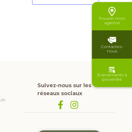
Trouver mon
agence
Contactez-
nous
Evénements à
proximité
Suivez-nous sur les
réseaux sociaux
uch
Icône
Icône
Facebook
Instagram