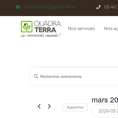
Panneau de gestion des cookies
Contactez Quadra Terra
05 40 
Nos services
Nos a
Évènements
Recherche
Saisir
mot-
et
clé.
for
Rechercher
Évènements
navigation
mars 20
par
mars
mot-
clé.
Sélectionnez
Aujourd’hui
de
une
date.