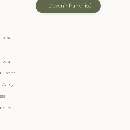
Devenir franchisé
 Laval
rneau
ur-Saone
e Corcy
sse
-roses