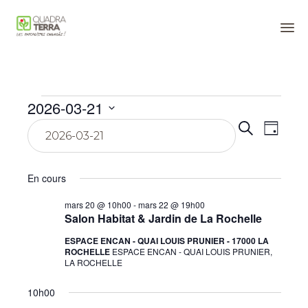
Panneau de gestion des cookies
Sk
to
co
Évènements
2026-03-21
Reche
Navi
Sélectionnez
Recherche
Jour
une
for
de
date.
et
vue
En cours
naviga
mars
Évè
mars 20 @ 10h00
-
mars 22 @ 19h00
de
Salon Habitat & Jardin de La Rochelle
21,
vues
ESPACE ENCAN - QUAI LOUIS PRUNIER - 17000 LA
ROCHELLE
ESPACE ENCAN - QUAI LOUIS PRUNIER,
2026
Évène
LA ROCHELLE
10h00