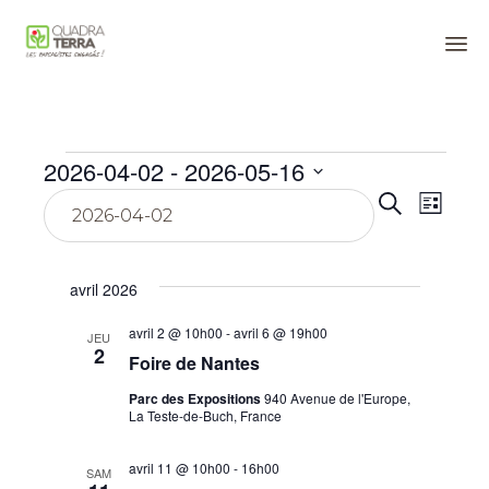
Panneau de gestion des cookies
Sk
to
co
Évènements
2026-04-02
 - 
2026-05-16
Reche
Navi
Sélectionnez
Recherche
Liste
une
de
date.
et
vue
naviga
avril 2026
Évè
de
avril 2 @ 10h00
-
avril 6 @ 19h00
JEU
2
Foire de Nantes
vues
Parc des Expositions
940 Avenue de l'Europe,
Évène
La Teste-de-Buch, France
avril 11 @ 10h00
-
16h00
SAM