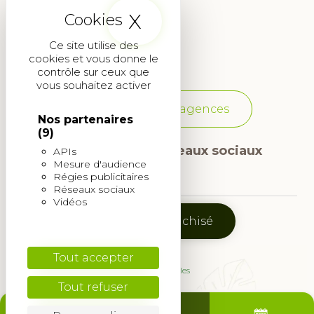
X
Masquer le band
Paysagiste Aix-en-Provence
Ce site utilise des
Paysagiste Martignas-sur-Jalle
cookies et vous donne le
contrôle sur ceux que
vous souhaitez activer
Voir toutes les agences
Nos partenaires
(9)
Suivez-nous sur les réseaux sociaux
APIs
Mesure d'audience
Icône
Icône
Régies publicitaires
Réseaux sociaux
Vidéos
Facebook
Instagram
Devenir franchisé
© 2026
Tout accepter
Mentions légales
Tout refuser