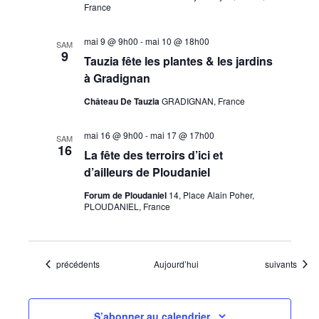
France
mai 9 @ 9h00
-
mai 10 @ 18h00
SAM
9
Tauzia fête les plantes & les jardins
à Gradignan
Château De Tauzia
GRADIGNAN, France
mai 16 @ 9h00
-
mai 17 @ 17h00
SAM
16
La fête des terroirs d’ici et
d’ailleurs de Ploudaniel
Forum de Ploudaniel
14, Place Alain Poher,
PLOUDANIEL, France
Évènements
Évènements
précédents
Aujourd’hui
suivants
S’abonner au calendrier