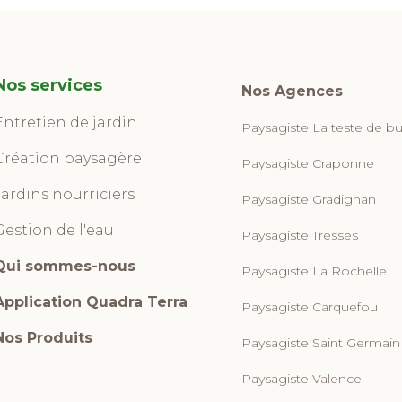
Nos services
Nos Agences
Entretien de jardin
Paysagiste La teste de b
Création paysagère
Paysagiste Craponne
Jardins nourriciers
Paysagiste Gradignan
Gestion de l'eau
Paysagiste Tresses
Qui sommes-nous
Paysagiste La Rochelle
Application Quadra Terra
Paysagiste Carquefou
Nos Produits
Paysagiste Saint Germain
Paysagiste Valence