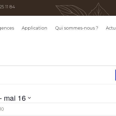
25 11 84
gences
Application
Qui sommes-nous ?
Actu
- 
mai 16