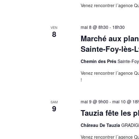
Venez rencontrer l´agence Q
mai 8 @ 8h30
-
18h30
VEN
8
Marché aux plant
Sainte-Foy-lès-
Chemin des Prés
Sainte-Foy
Venez rencontrer l´agence Q
!
mai 9 @ 9h00
-
mai 10 @ 18
SAM
9
Tauzia fête les 
Château De Tauzia
GRADIGN
Venez rencontrer l´agence Q