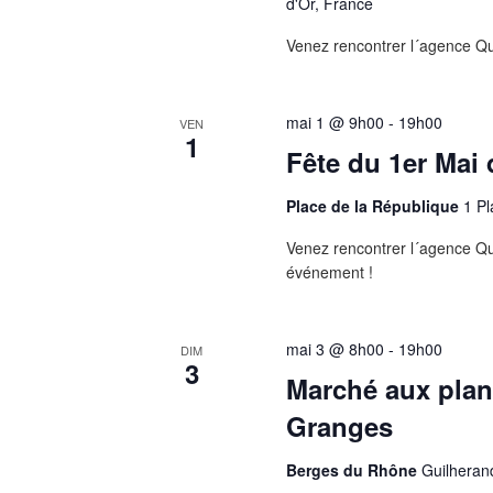
d'Or, France
Venez rencontrer l´agence Q
mai 1 @ 9h00
-
19h00
VEN
1
Fête du 1er Mai
Place de la République
1 P
Venez rencontrer l´agence Qua
événement !
mai 3 @ 8h00
-
19h00
DIM
3
Marché aux plant
Granges
Berges du Rhône
Guilheran