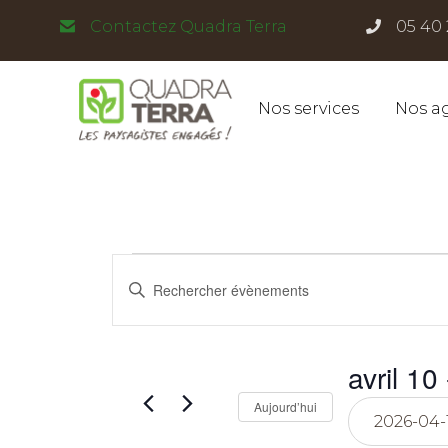
Panneau de gestion des cookies
Contactez Quadra Terra
05 40 
Nos services
Nos a
Évènements
Recherche
Saisir
mot-
et
clé.
Rechercher
Évènements
navigation
avril 10
 
par
mot-
clé.
Sélectionnez
Aujourd’hui
de
une
date.