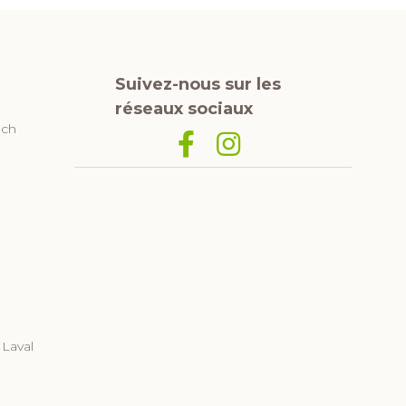
Suivez-nous sur les
réseaux sociaux
uch
Icône
Icône
Facebook
Instagram
Devenir franchisé
 Laval