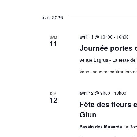
vues
avril 2026
Évènements
avril 11 @ 10h00
-
16h00
SAM
11
Journée portes 
34 rue Lagrua - La teste d
Venez nous rencontrer lors d
avril 12 @ 9h00
-
18h00
DIM
12
Fête des fleurs 
Glun
Bassin des Musards
La Roc